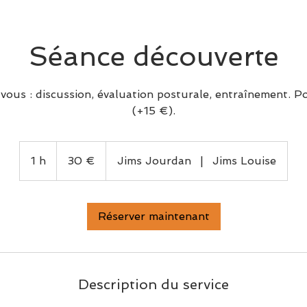
Séance découverte
ous : discussion, évaluation posturale, entraînement. Po
(+15 €).
30
euros
1 h
1
30 €
Jims Jourdan
|
Jims Louise
Réserver maintenant
Description du service