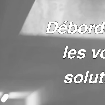
Débordé
les v
solut