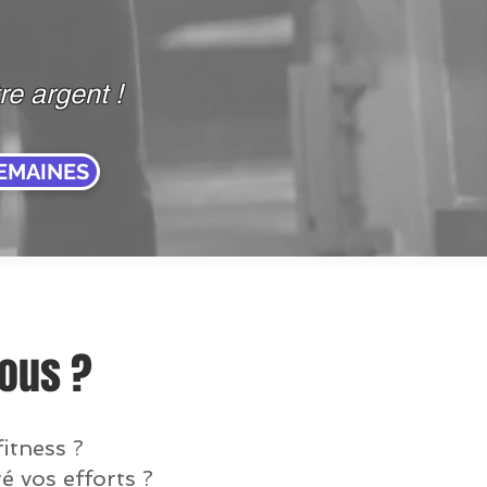
re argent !
SEMAINES
vous ?
itness ?
é vos efforts ?