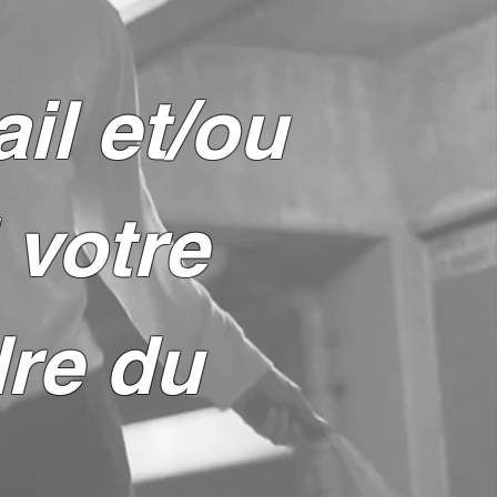
il et/ou
 votre
dre du