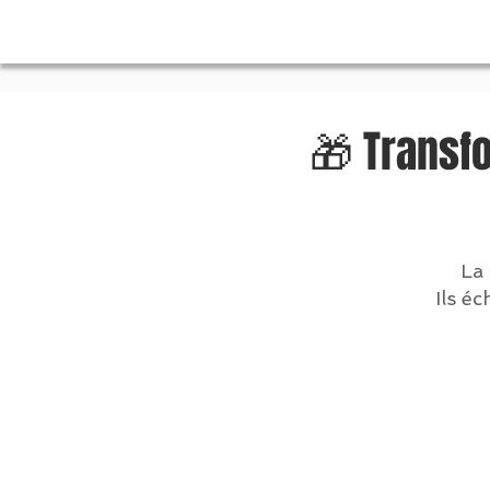
🎁 Transf
La
Ils é