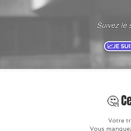
Suivez le 
📈JE SU
🤔 Ce
Votre tr
Vous manquez d