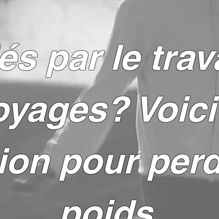
s par le trava
oyages? Voici
ion pour per
poids.